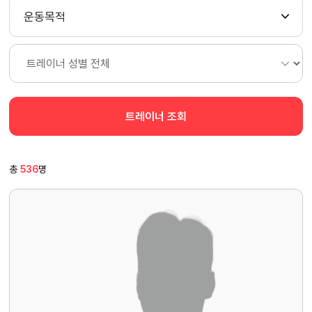
운동목적
트레이너 조회
총
536
명