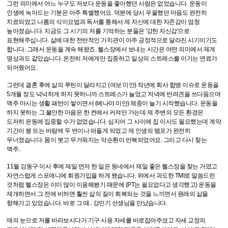
그런 의미에서 어느 누구도 저보다 운동을 좋아했던 사람은 없었습니다. 운동이
인생에 녹아드는 기분은 아주 특별했어요. 덕분에 당시 우울했던 마음도 완전히
치료되었고 나름의 식이요법과 독서를 통해서 제 자신에 대한 자존감이 엄청
높아졌습니다. 지금도 그 시기의 저를 기억하는 분들은 '강한 자신감'으로
표현해주십니다. 삶에 대한 전반적인 가치관이 아주 긍정적으로 달라진 시기이기도
합니다. 그래서 운동을 계속 해왔죠. 헬스장에서 보내는 시간은 어떤 의미에서 제게
명상과도 같았습니다. 온전히 저에게만 집중하고 일상의 스트레스를 이기는 연료가
되어줬어요.
그런데 결혼 후에 삶의 루틴이 달라지고 (여보 미안) 작년에 회사 합병 이슈로 운동을
5개월 정도 넉넉하게 하지 못하니까 스트레스가 늘었고 저녁에 반려견을 쓰다듬으며
맥주 마시는 생활 패턴이 쌓이면서 (베나야 미안) 체중이 늘기 시작했습니다. 운동을
하지 못하는 그 불안한 마음은 한 켠에서 커져만 가는데 제 주변의 모든 환경은
도저히 운동에 집중할 수가 없었습니다. 심지어 그 사이에 집 이사도 필요했는데 계약
기간이 붕 뜨는 바람에 두 번이나 떠돌게 되었고 제 인생의 템포가 완전히
무너졌습니다. 몸이 붓고 무거워지는 악순환이 반복되었어요. 그리고 다시 찾는
맥주..
11월 강동구 이사 후에 제일 먼저 한 일은 동네에서 제일 좋은 헬스장을 찾는 거였고
자연스럽게 스포애니에 회원가입을 하게 됐습니다. 위에서 과도한 TMI로 말씀드린
것처럼 헬스장은 이미 많이 이용해봤기 때문에 (PT는 필요없다고 생각했고) 운동을
재개하면서 그 전에 비하면 훨씬 삶의 질이 회복되는 것을 느끼면서 원래의 삶을
향해가고 있었습니다. 바로 그 때.. 강민기 선생님을 만났습니다.
매의 눈으로 저를 바라보시다가 기구 사용 자세를 바로잡아주셨고 자세 교정의