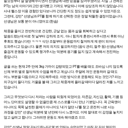
필요성부터 잘 설명해주시면서 선생님에 대한 믿음을 심어주셨어요. 사실 그 전에는
PT는 남의 이야기라고만 생각했고 가격도 부담되니 아예 상상조차 하지 않았습니다.
사내 헬스장 이용 경험만 있다보니까 간단한 지도 정도는 쉽게 받을 수 있었거든요.
그런데, 강민* 선생님과 PT를 함께 하기로 선택한 것은 정말 탁월한 결정이었습니다.
선생님은 보통 분이 아니였어요 (한숨)
체중을 줄이고 전반적으로 건강한, 군살 없는 몸과 삶을 회복하고 싶다고
말씀드렸는데 바로 첫 날부터 강하게 조지.. 아니 힘차게 훈련시켜주시면서 후회 아닌
후회도 했습니다만 ㅋㅋㅋ 식단 조절부터 운동법까지 철저하게 제 편이 되어서
도와주시고 있습니다. 물론 저의 의지도 필요하지만 (음식 관리, 절주 등) 선생님께서
즐겁게 운동할 수 있도록 챙겨주시는 덕분에 용기를 잃지 않고 계속해서 전진하는
중입니다.
글을 쓰는 현재 2주 만에 3kg 가까이 감량되었고 PT를 배울 때도 조바심 나지 않도록
신체 부위 별로 철저하게 수업을 해주고 계십니다. 주말에 개인 운동하러 갈 때도
어느 부분을 다듬으라고 지도해주세요. 이런 방식으로 운동해도 되는 것인가? 라는
의구심이 들다가도 거울을 볼 때 그리고 체중계에 올라갈 때마다 달라진 저를 느끼고
있습니다.
그리고 무엇보다 다시 저라는 사람을 되찾게 되었어요. 자존감, 자신감, 활력, 기쁨 등
어느 단어로도 설명할 수 없을만큼 제 스스로를 다시 만난 기분입니다. 꼭 근육맨이
아니어도 쭉쭉 날씬한 몸매가 아니어도 '내가 알던 나'를 찾고 온전히 나로 사는
과정을 강민* 선생님 덕분에 몇 년만에 다시 느꼈어요. 이제 절대로 이 감정을 놓치지
않고 살려고 합니다. 그러려면 운동도 계속 해야겠죠 으으.
강민* 선생님 정말 감사드립니다! 몇 번 안되는 수업이었고 아직 갈 길이 멀지만