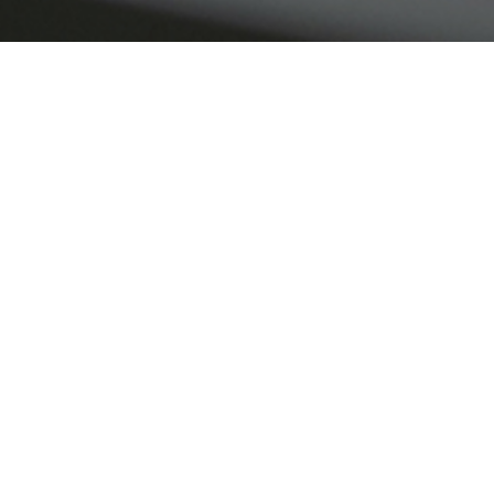
칭찬 게시판
간석점 김*현 칭찬합