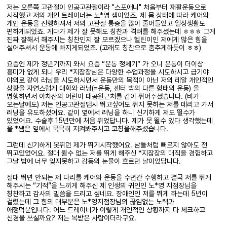
저는 오른쪽 고관절이 인공고관절이라 "스포애니" 처음부터 재활운동으로
시작했고 저의 개인 트레이너는 노*영 샘이었죠. 제 몸 상태에 따라 케어와
개인 운동을 진행하셔서 저의 고관절 통증을 많이 줄어들었고 일상생활도
편하게되었죠. 게다가 제가 잘 못해도 칭찬과 격려를 해주셨는데 ㅎㅎㅎ 그게
진짜 잘해서 해주시는 칭찬인지 잘 모르겠으나 헬린이인 저에게 많은 힘을
실어주셔서 운동에 빠지게되었죠. (고래도 칭찬으로 춤추게하듯이 ㅎㅎ)
요즘엔 제가 갱년기까지 와서 요즘 “운동 정체기” 가 오니 운동이 더이상
흥미가 없게 되니 우리 *지잠장님은 다양한 수업과정을 시도하시고 급기야
야외로 같이 러닝을 시도하시면서 운동만의 목적이 아닌 저의 레알 개인적인
상황을 자연스럽게 대화와 러닝(=운동, 센터 밖의 다른 형태의 운동) 을
병행하면서 아차산의 어린이 대공원근처를 같이 뛰어주셨습니다. (비가
오는날에도) 저는 인공고관절땜시 뛰고싶어도 뛰지 못하는 저를 데리고 가서
러닝을 유도하셨어요. 같이 옆에서 러닝을 하니 신기하게 저도 뛸수가
있었어요. 수술후 15년만에 처음 뛰었답니다. 제가 못 뛸수 있다 생각했는데
울 *쌤은 옆에서 묵믁히 지켜봐주시고 코칭을해주셨습니다.
그런데 신기하게 못뛰던 제가 뛰기시작했어요. 남들처럼 뻐르지 않아도 전
뛰고있었어요. 절대 뛸수 없는 저를 뛰게 해주신 *지잠장의 매직을 경험하고
그날 밤에 너무 잊지못하고 감동의 눈물이 흐르던 날이었답니다.
절대 뛰면 안되는 제 다리를 케어와 운동을 수년간 수행하고 결국 저를 뛰게
해주시는 “기적”을 느끼게 해주신 제 인생의 귀인인 노*영 지점장님을
칭찬하고 감사의 밀씀을 드리고 싶네요. 장애인인 저를 뛰게 하는데 5년이
걸렸는데 그 힘의 대부분은 노*영지점장님의 끊임없는 노력과
애정덕분입니다. 어느 트레이너가 이렇게 개인적인 상황까지 다 체크하고
신경을 쓰실까요? 저는 복받은 사람이더라구요.