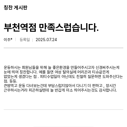
칭찬 게시판
부천역점 만족스럽습니다.
이주*
등록일
2025.07.24
운동하시는 회원님들을 위해 늘 좋은환경을 만들어주시고자 신경써주시는게
눈에 띄여 칭찬합니다. 예를 들면 여성 탈의실에 머리끈과 티슈같은게
없었는게 생겼다는 점 . 피티수업일이 아닌데도 친절히 질문하면 도와주신다는
점. 등등.
큰맘먹고 운동 다녀보는건데 부담스럽지않아서 다니기 더 편하고 , 장시간
근무하시는거라 피곤하실텐데 늘 반갑게 미소 띄어주시는것도 감사합니다.