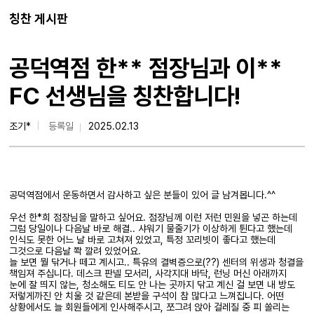
칭찬 게시판
공덕역점 한** 점장님과 이**
FC 선생님을 칭찬합니다!
조기*
등록일
2025.02.13
공덕역점에서 운동하면서 감사하고 싶은 분들이 있어 글 남겨봅니다.^^
우선 한*희 점장님을 말하고 싶어요. 점장님께 이런 저런 민원을 넣곤 하는데
그럼 당일이나 다음날 바로 해결.. 샤워기 물줄기가 이상하게 튄다고 했는데
인식도 못한 어느 날 바로 고쳐져 있었고, 특정 꼬리빗이 좋다고 했는데
그것으로 다음날 쫙 깔려 있었어요.
늘 보면 뭘 닦거나 떼고 계시고.. 특유의 결벽증으로(??) 센터의 위생과 청결을
책임져 주십니다. 데스크 판넬 모서리, 사각지대 바닥, 런닝 머신 아래까지
눈에 잘 띄지 않는, 청소해도 티도 안 나는 곳까지 닦고 계신 걸 보면 내 방도
저렇게까진 안 치울 것 같은데 본받을 구석이 참 많다고 느껴집니다. 어떤
상황에서도 늘 회원들에게 인사해주시고, 쪼그려 앉아 걸레질 중 피 쏠리는