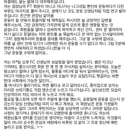
와중에도 묻는 말에 다 대꾸해주십니다.
저는 점장님의 PT 회원이 아니고 지나가는 나그네일 뿐인데 운동하다가 다친
부분도 마사지로 풀어 주시고, 생채기 난 곳도 양호 선생님처럼 직접 연고 발라
주십니다. 친근한 관장님 같아욤
운동이 잘 안돼서 힘들어할 때 채찍질도 하시지만 늘 긍정적인 답변을
해주시는데, 그런 긍정적인 가치관에 알게 모르게 좋은 영향을 받는 것
같습니다. 회원들을 얼마나 섬세하게 파악하고 계신 건지.. 센터 문 열자마자
하기 싫다고 칭얼대는 저의 멘트를 늘 묵살하시고 큰 의미 없는 인사말이라며
‘그저’ 응원해주라며 맞춤용 응대를 해주십니다. 그냥 할 수밖에 없네요..
여름 날 센터 안에 모기가 나한테만 와서 운동할 수가 없다고 하니 그럼 5분에
한번씩 샤워하라고 하셨습니다.(한술 더 +)
그냥 운동할 수밖에 없어요..
저는 이*림 오후 FC 선생님의 보살핌을 많이 받았습니다. 쌤은 타고난
기억력도 좋으시지만 회원 한 명 한 명 자식처럼 살피시는 분이에요. 오늘은
평소보다 얼마나 일찍 왔는지, 물통을 어디에 잘 둬서 잃어버리는지, 언제
어디가 아팠는지 다 알고 계시는데 오늘이 무슨 요일인지도 헷갈리는 바쁜
현대 사회에서 가능한 일인지…
뭘 마시다가 흘리기라도 하면 물티슈 갖고 달려오시고, 종이컵으로 넘치는
더러운 쓰레기통도 직접 맨손으로 누르고 지나가십니다. 살신성인한 모습이
인상적이라 저도 따라서 꾹 누르고 가게 돼요.
월요일 헬스장에 오면 제가 주말에 출석을 했는지, 공휴일에 운동을 갔는지 안
갔는지 담임 선생님처럼 미리 다 꿰고 계세요. 이 회원님은 운동 가셨을까
체크하는 일이 그녀의 루틴이라는 것을 상상하면 너무나 고마운 일입니다.
사정이 생기거나 운태기가 와서 오랜만에 출석하면 혼나기도 하는데
회원님들과 센터를 진심으로 생각하는 마음이 고스란히 느껴져요. 이것들이
일이 아니라 순수한 관심과 애정에서 비롯된 것 같아 그 프로 정신에 매번
놀라고 감동 받아요..ㅜㅜ